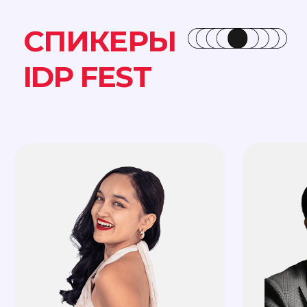
@miss_bakhytova
@nassyga