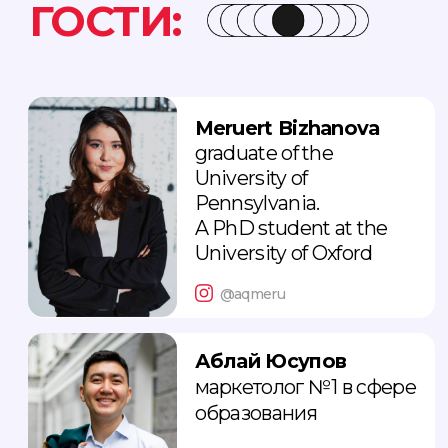
КАК ЭТО БЫЛО?
Более 700 участников
- студенты,
родители и преподаватели -
собрались на
IDP FEST Almaty 2025,
чтобы погрузиться в мир
международного образования,
мотивации и общения.
Это было
ярко!