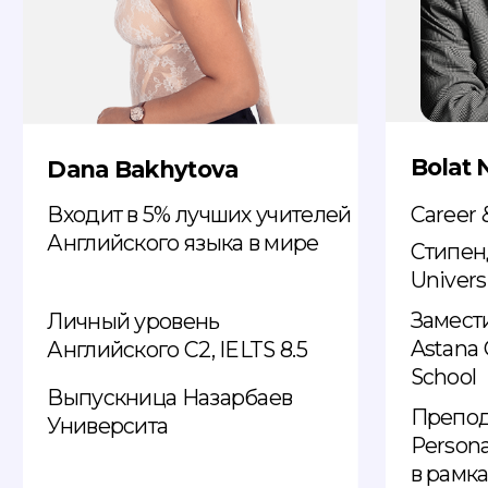
ПРИГЛАШЕННЫЕ
ГОСТИ:
Meruert Bizhanova
graduate of the
University of
Pennsylvania.
A PhD student at the
University of Oxford
@aqmeru