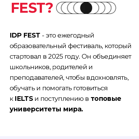
Bolat Nassygazy
Dana Bakhytova
Career & College Counselor
Входит в 5% лучших учителей
Английского языка в мире
Стипендиат «Болашақ», MA
University of Warwick
Заместитель директора
Личный уровень
Astana Garden Internationa
Английского С2, IELTS 8.5
School
Выпускница Назарбаев
Преподаватель курса
Университа
Personal & Professional Skil
в рамках программы IBCP