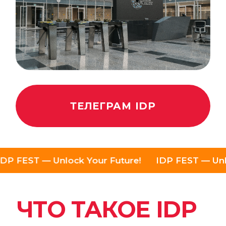
IDP FEST
- это ежегодный
образовательный фестиваль, который
стартовал в 2025 году. Он объединяет
школьников, родителей и
преподавателей, чтобы вдохновлять,
обучать и помогать готовиться
к
IELTS
и поступлению в
топовые
университеты мира.
СПИКЕРЫ
!
IDP FEST — Unlock Your Future!
IDP FEST —
IDP FEST