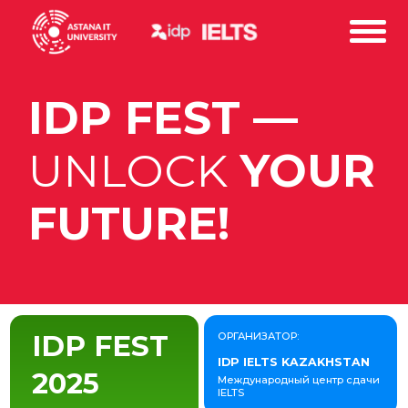
IDP FEST —
UNLOCK
YOUR
FUTURE!
IDP FEST
ОРГАНИЗАТОР:
IDP IELTS KAZAKHSTAN
2025
Международный центр сдачи
IELTS
В АСТАНЕ
СМОТРЕТЬ
КАК ЭТО
АЛЬБОМ
БЫЛО?