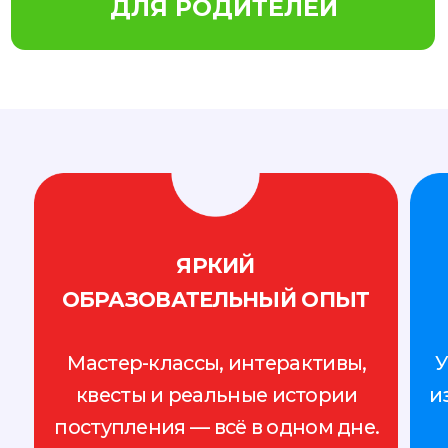
Адреса официальных тестовых
центров IDP IELTS Kazakhstan:
Алматы:
ул.Мынбаева, 46, 3 этаж, левое крыло
+7 (707) 364 92 01
Астана: